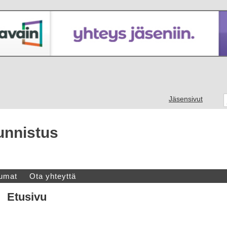
Jäsensivut
unnistus
umat
Ota yhteyttä
Etusivu