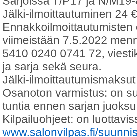
Sarjoissa T/P17 ja N/M19
Jälki-ilmoittautuminen 24 €
Ennakkoilmoittautumisten
viimeistään 7.5.2022 menne
5410 0240 0741 72, viestik
ja sarja sekä seura.
Jälki-ilmoittautumismaksut
Osanoton varmistus: on suo
tuntia ennen sarjan juoksu
Kilpailuohjeet: on luottavi
www.salonvilpas.fi/suunni