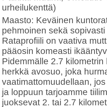
urheilukenttä)
Maasto: Keväinen kuntorata
pehmoinen sekä sopivasti h
Rataprofiili on vaativa mut
pääosin komeasti ikäänty
Pidemmälle 2.7 kilometrin k
herkkä avosuo, joka hur
vaatimattomuudellaan, jos 
ja loppuun tarjoamme tiil
juoksevat 2. tai 2.7 kilomet