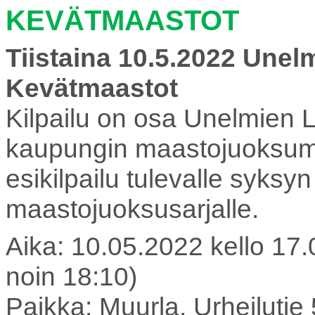
KEVÄTMAASTOT
Tiistaina 10.5.2022 Unel
Kevätmaastot
Kilpailu on osa Unelmien L
kaupungin maastojuoksume
esikilpailu tulevalle syks
maastojuoksusarjalle.
Aika: 10.05.2022 kello 17.0
noin 18:10)
Paikka: Muurla, Urheiluti